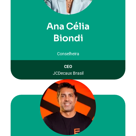
Ana Célia
Biondi
Conselheira
CEO
JCDecaux Brasil