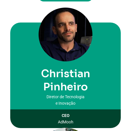
Christian
Pinheiro
Diretor de Tecnologia
e Inovação
CEO
AdMooh