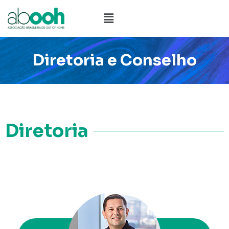
Ir
Menu
para
o
conteúdo
Diretoria e Conselho
Diretoria
Sócio