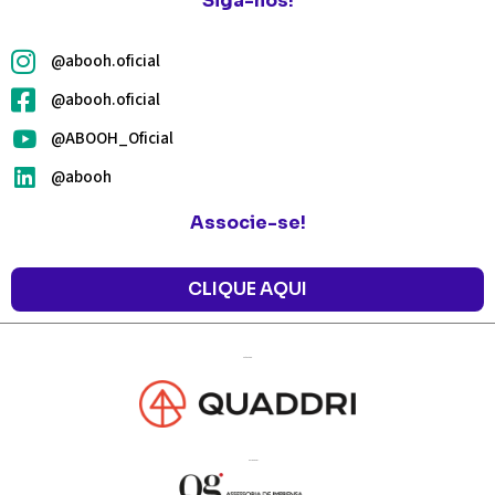
Siga-nos!
@abooh.oficial
@abooh.oficial
@ABOOH_Oficial
@abooh
Associe-se!
CLIQUE AQUI
Agência de
Marketing:
de Imprensa:
Assessoria