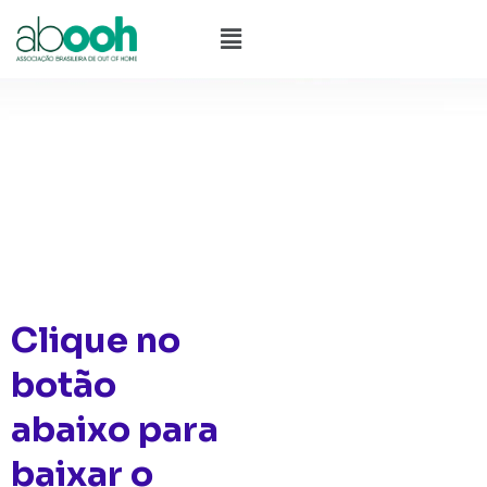
Ir
Menu
para
o
conteúdo
Clique no
botão
abaixo para
baixar o