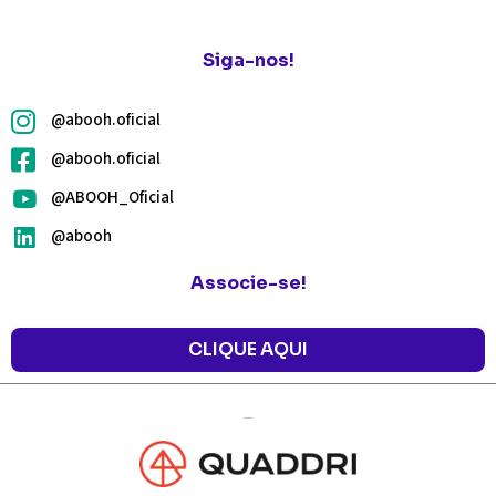
Siga-nos!
@abooh.oficial
@abooh.oficial
@ABOOH_Oficial
@abooh
Associe-se!
CLIQUE AQUI
Agência de
Marketing: